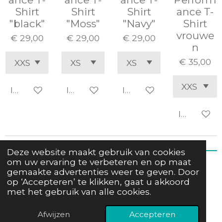
Shirt
Shirt
Shirt
ance T-
"black"
"Moss"
"Navy"
Shirt
vrouwe
€ 29,00
€ 29,00
€ 29,00
n
€ 35,00
In winkelwagen
In winkelwagen
In winkelwagen
In winke
Deze website maakt gebruik van cookies
om uw ervaring te verbeteren en op maat
CaniTess
gemaakte advertenties weer te geven. Door
op ‘Accepteren’ te klikken, gaat u akkoord
BTW
BE1025.031.761
met het gebruik van alle cookies.
© 2025 CaniTess - Alle rechten voorbehouden.
Powered by
JouwWeb
Afwijzen
Accepteren