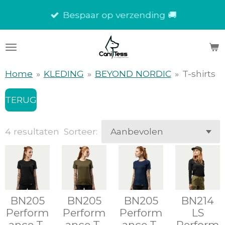
Ga
Bespaar op verzending 🚚
direct
naar
de
hoofdinhoud
Home
»
KLEDING
»
BEYOND NORDIC
»
T-shirts
TERUG
4 resultaten
Sorteer:
BN205
BN205
BN205
BN214
Perform
Perform
Perform
LS
ance T-
ance T-
ance T-
Perform