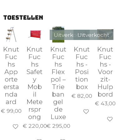
TOESTELLEN
Uitverkocht
Uitverkocht
Knut
Knut
Knut
Knut
Knut
Fuc
Fuc
Fuc
Fuc
Fuc
hs
hs
hs
hs -
hs -
App
Safet
Flex
Posi
Voor
orte
y
pol –
tion
zit-
ersta
Mob
Trie
box
Hulp
nda
il
ban
bord
€ 82,00
ard
Mete
gel
€ 43,00
rspr
de
€ 99,00
Houd mij op de hoogte
ong
Luxe
Houd mij op d
€ 220,00
€ 295,00
In winkelwagen