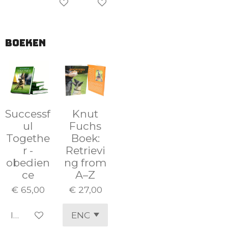
In winkelwagen
In winkelwagen
boeken
Successf
Knut
ul
Fuchs
Togethe
Boek:
r -
Retrievi
obedien
ng from
ce
A–Z
€ 65,00
€ 27,00
In winkelwagen