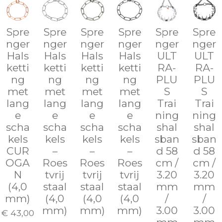
Spre
Spre
Spre
Spre
Spre
Spre
nger
nger
nger
nger
nger
nger
Hals
Hals
Hals
Hals
ULT
ULT
ketti
ketti
ketti
ketti
RA-
RA-
ng
ng
ng
ng
PLU
PLU
met
met
met
met
S
S
lang
lang
lang
lang
Trai
Trai
e
e
e
e
ning
ning
scha
scha
scha
scha
shal
shal
kels
kels
kels
kels
sban
sban
CUR
–
–
–
d 58
d 58
OGA
Roes
Roes
Roes
cm /
cm /
N
tvrij
tvrij
tvrij
3.20
3.20
(4,0
staal
staal
staal
mm
mm
mm)
(4,0
(4,0
(4,0
/
/
mm)
mm)
mm)
3.00
3.00
€ 43,00