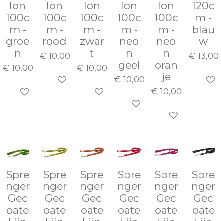
lon
lon
lon
lon
lon
120c
100c
100c
100c
100c
100c
m -
m -
m -
m -
m -
m -
blau
groe
rood
zwar
neo
neo
w
n
t
n
n
€ 10,00
€ 13,00
geel
oran
€ 10,00
€ 10,00
je
€ 10,00
In winkelwagen
In wi
€ 10,00
Houd mij op de hoogte
In winkelwagen
In winkelwagen
Houd mij op d
Spre
Spre
Spre
Spre
Spre
Spre
nger
nger
nger
nger
nger
nger
Gec
Gec
Gec
Gec
Gec
Gec
oate
oate
oate
oate
oate
oate