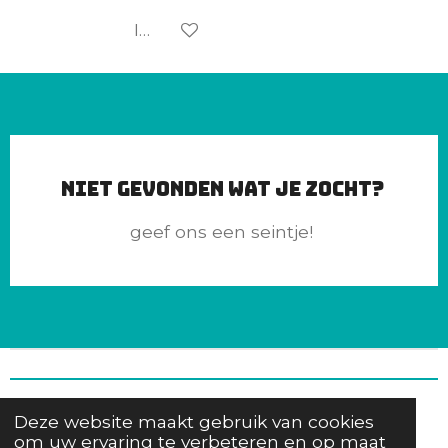
In winkelwagen
Niet gevonden wat je zocht?
geef ons een seintje!
CaniTess
Deze website maakt gebruik van cookies
om uw ervaring te verbeteren en op maat