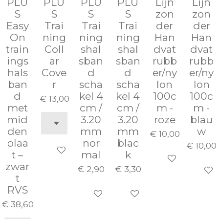
PLU
PLU
PLU
PLU
Lijn
Lijn
S
S
S
S
zon
zon
Easy
Trai
Trai
Trai
der
der
On
ning
ning
ning
Han
Han
train
Coll
shal
shal
dvat
dvat
ings
ar
sban
sban
rubb
rubb
hals
Cove
d
d
er/ny
er/ny
ban
r
scha
scha
lon
lon
d
kel 4
kel 4
100c
100c
€ 13,00
met
cm /
cm /
m -
m -
mid
3.20
3.20
roze
blau
den
mm
mm
w
€ 10,00
plaa
nor
blac
€ 10,00
In winkelwagen
t –
mal
k
Houd mij op d
zwar
€ 2,90
€ 3,30
In wi
t
RVS
In winkelwagen
In winkelwagen
€ 38,60