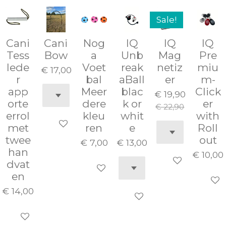
Sale!
Cani
Cani
Nog
IQ
IQ
IQ
Tess
Bow
a
Unb
Mag
Pre
lede
Voet
reak
netiz
miu
€ 17,00
r
bal
aBall
er
m-
app
Meer
blac
Click
€ 19,90
orte
dere
k or
er
€ 22,90
errol
kleu
whit
with
In winkelwagen
met
ren
e
Roll
twee
out
€ 7,00
€ 13,00
han
€ 10,00
In winkelwage
dvat
In winkelwagen
en
In wi
€ 14,00
In winkelwagen
In winkelwagen