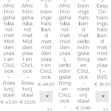
Afric
Afric
S
Afric
train
Easy
htin
htin
train
htin
ings
On
gsha
gsha
ings
gsha
hals
train
lsba
lsba
hals
lsba
ban
ings
nd
nd
ban
nd
d
hals
met
met
d
met
met
ban
Mid
Mid
met
mid
verbi
d
den
den
mid
den
ndin
met
plaa
plaa
den
plaa
gske
mid
t en
t en
plaa
t,
tting
den
ClicL
ClicL
t en
verbi
en
plaa
ock
ock
ClicL
ndin
ClicL
t –
–
–
ock
gske
ock
RVS
Roes
Roes
tting
–
€ 48,00
€ 36,50
tvrij
tvrij
en
roest
staal
staal
ClicL
vrij
ock
staal
€ 43,00
€ 53,00
–
€ 51,80
In winkelwagen
In wi