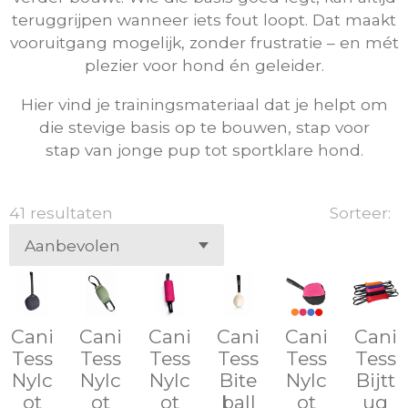
teruggrijpen wanneer iets fout loopt. Dat maakt
vooruitgang mogelijk, zonder frustratie – en mét
plezier voor hond én geleider.
Hier vind je trainingsmateriaal dat je helpt om
die stevige basis op te bouwen, stap voor
stap van jonge pup tot sportklare hond.
41 resultaten
Sorteer:
Cani
Cani
Cani
Cani
Cani
Cani
Tess
Tess
Tess
Tess
Tess
Tess
Nylc
Nylc
Nylc
Bite
Nylc
Bijtt
ot
ot
ot
ball
ot
ug