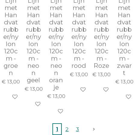
Lijn
Lijn
Lijn
Lijn
Lijn
Lijn
met
met
met
met
met
met
Han
Han
Han
Han
Han
Han
dvat
dvat
dvat
dvat
dvat
dvat
rubb
rubb
rubb
rubb
rubb
rubb
er/ny
er/ny
er/ny
er/ny
er/ny
er/ny
lon
lon
lon
lon
lon
lon
120c
120c
120c
120c
120c
120c
m -
m -
m -
m -
m -
m -
groe
neo
neo
rood
Roze
zwar
n
n
n
t
€ 13,00
€ 13,00
geel
oran
€ 13,00
€ 13,00
je
€ 13,00
In winkelwagen
In winkelwage
€ 13,00
In winkelwagen
In wi
In winkelwagen
In winkelwagen
1
2
3