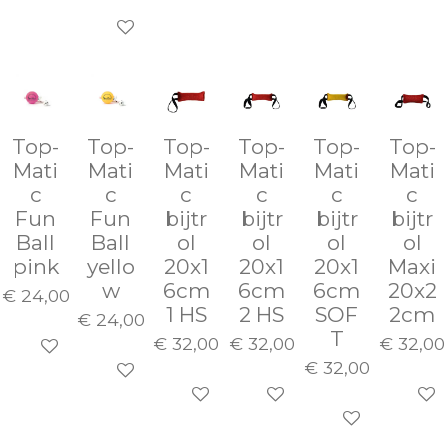
In winkelwagen
Top-
Top-
Top-
Top-
Top-
Top-
Mati
Mati
Mati
Mati
Mati
Mati
c
c
c
c
c
c
Fun
Fun
bijtr
bijtr
bijtr
bijtr
Ball
Ball
ol
ol
ol
ol
pink
yello
20x1
20x1
20x1
Maxi
w
6cm
6cm
6cm
20x2
€ 24,00
1 HS
2 HS
SOF
2cm
€ 24,00
T
€ 32,00
€ 32,00
€ 32,00
In winkelwagen
€ 32,00
In winkelwagen
In winkelwagen
In winkelwagen
In wi
In winkelwage