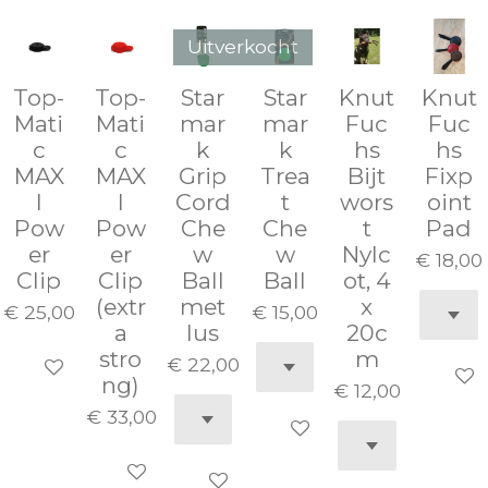
Uitverkocht
Top-
Top-
Star
Star
Knut
Knut
Mati
Mati
mar
mar
Fuc
Fuc
c
c
k
k
hs
hs
MAX
MAX
Grip
Trea
Bijt
Fixp
I
I
Cord
t
wors
oint
Pow
Pow
Che
Che
t
Pad
er
er
w
w
Nylc
€ 18,00
Clip
Clip
Ball
Ball
ot, 4
(extr
met
x
€ 25,00
€ 15,00
a
lus
20c
stro
m
€ 22,00
In winkelwagen
In wi
ng)
€ 12,00
€ 33,00
Houd mij op de hoogte
In winkelwagen
In winkelwagen