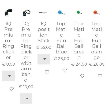
IQ
IQ
IQ
Top-
Top-
Top-
Pre
Pre
posit
Mati
Mati
Mati
miu
miu
ion
c
c
c
m-
m-
Stick
Fun
Fun
Fun
Ring
Ring
Ball
Ball
Ball
€ 55,00
click
click
blue
gree
oran
er
er
n
ge
€ 26,00
with
€ 8,00
€ 24,00
€ 26,00
arm
In winkelwagen
In winkelwagen
ban
In winkelwage
In wi
d
€ 10,00
In winkelwagen