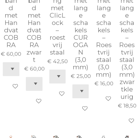
ban
ban
ng
met
met
met
d
d
met
lang
lang
lang
met
met
ClicL
e
e
e
Han
Han
ock
scha
scha
scha
dvat
dvat
–
kels
kels
kels
COB
COB
roest
CUR
–
–
RA
RA
vrij
OGA
Roes
Roes
zwar
staal
N
tvrij
tvrij
€ 60,00
t
(3,0
staal
staal
€ 42,50
mm)
(3,0
(3,0
€ 60,00
mm)
mm)
€ 25,00
zwar
€ 16,00
In winkelwagen
tkle
In winkelwagen
urig
In winkelwage
In winkelwagen
€ 18,50
In winkelwagen
In wi