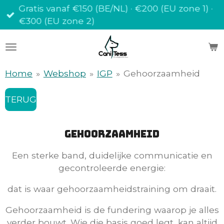
Gratis vanaf €150 (BE/NL) · €200 (EU zone 1) ·
Ga
€300 (EU zone 2)
direct
naar
de
hoofdinhoud
Home
»
Webshop
»
IGP
»
Gehoorzaamheid
TERUG
Gehoorzaamheid
Een sterke band, duidelijke communicatie en
gecontroleerde energie:
dat is waar gehoorzaamheidstraining om draait.
Gehoorzaamheid is de fundering waarop je alles
verder bouwt. Wie die basis goed legt, kan altijd