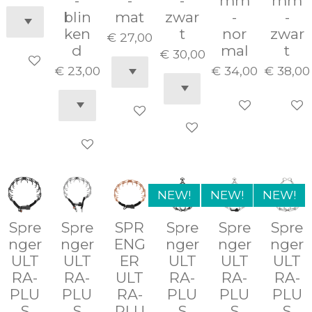
-
-
-
mm
mm
blin
mat
zwar
-
-
ken
t
nor
zwar
€ 27,00
d
mal
t
€ 30,00
In winkelwagen
€ 23,00
€ 34,00
€ 38,00
In winkelwage
In wi
In winkelwagen
In winkelwagen
In winkelwagen
NEW!
NEW!
NEW!
Spre
Spre
SPR
Spre
Spre
Spre
nger
nger
ENG
nger
nger
nger
ULT
ULT
ER
ULT
ULT
ULT
RA-
RA-
ULT
RA-
RA-
RA-
PLU
PLU
RA-
PLU
PLU
PLU
S
S
PLU
S
S
S