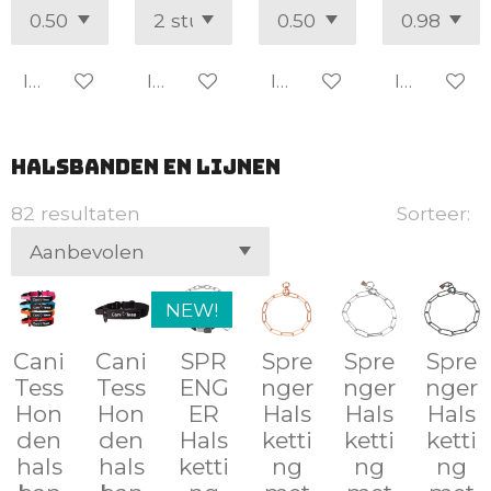
In winkelwagen
In winkelwagen
In winkelwagen
In winke
Halsbanden en lijnen
82 resultaten
Sorteer:
NEW!
Cani
Cani
SPR
Spre
Spre
Spre
Tess
Tess
ENG
nger
nger
nger
Hon
Hon
ER
Hals
Hals
Hals
den
den
Hals
ketti
ketti
ketti
hals
hals
ketti
ng
ng
ng