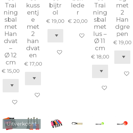
Trai
kuss
bijtr
lede
Trai
met
ning
entj
ol
r
ning
2
sbal
e
sbal
Han
€ 19,00
€ 20,00
met
met
met
dgre
Han
2
lus –
pen
In winkelwagen
dvat
han
Ø 11
€ 19,00
–
dvat
cm
In winkelwagen
Ø 12
en
€ 18,00
cm
€ 17,00
€ 15,00
In wi
In winkelwage
In winkelwagen
In winkelwagen
Uitverkocht