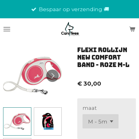
Ga
Bespaar op verzending 🚚
direct
naar
de
hoofdinhoud
Flexi Rollijn
New Comfort
Band - roze M-L
€ 30,00
maat