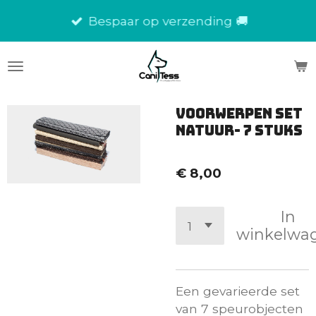
Ga
Bespaar op verzending 🚚
direct
naar
de
hoofdinhoud
Voorwerpen set
natuur- 7 stuks
€ 8,00
In
winkelwa
Een gevarieerde set
van 7 speurobjecten