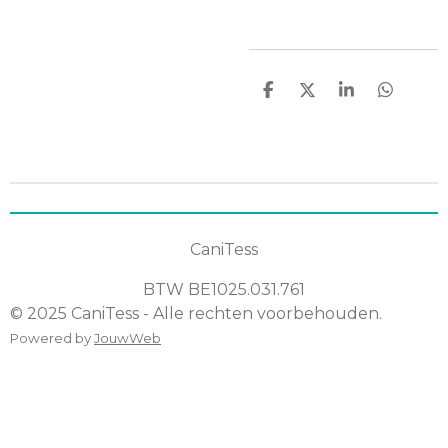
D
D
S
D
e
e
h
e
l
e
a
l
e
l
r
e
n
e
n
CaniTess
BTW
BE1025.031.761
© 2025 CaniTess - Alle rechten voorbehouden.
Powered by
JouwWeb