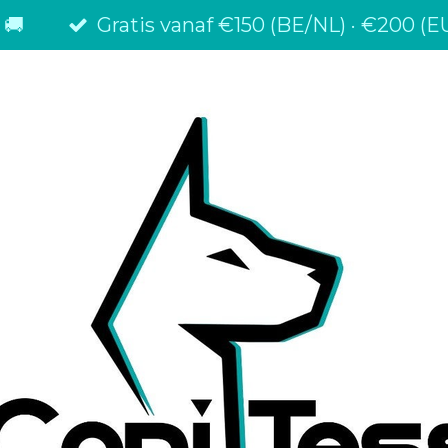
 🚚
Gratis vanaf €150 (BE/NL) · €200 (EU