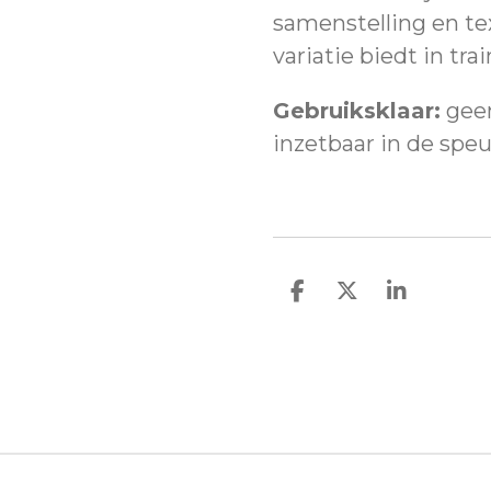
samenstelling en tex
variatie biedt in tra
Gebruiksklaar:
geen
inzetbaar in de speur
D
D
S
e
e
h
l
e
a
e
l
r
n
e