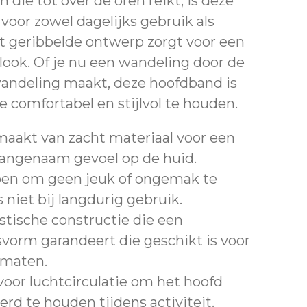
die tot over de oren reikt, is deze
voor zowel dagelijks gebruik als
t geribbelde ontwerp zorgt voor een
look. Of je nu een wandeling door de
wandeling maakt, deze hoofdband is
 comfortabel en stijlvol te houden.
aakt van zacht materiaal voor een
aangenaam gevoel op de huid.
rpen om geen jeuk of ongemak te
s niet bij langdurig gebruik.
astische constructie die een
vorm garandeert die geschikt is voor
dmaten.
oor luchtcirculatie om het hoofd
erd te houden tijdens activiteit.