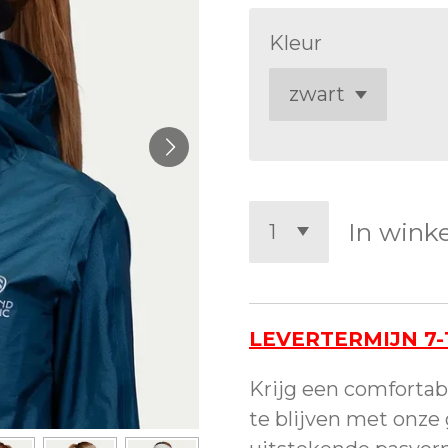
Kleur
In wink
LEVERTERMIJN 7
Krijg een comfortab
te blijven met onze