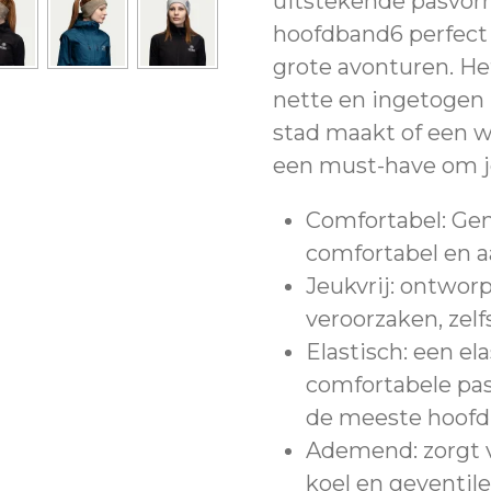
uitstekende pasvorm 
hoofdband6 perfect 
grote avonturen. He
nette en ingetogen 
stad maakt of een 
een must-have om je
Comfortabel: Gem
comfortabel en 
Jeukvrij: ontwo
veroorzaken, zelf
Elastisch: een el
comfortabele pas
de meeste hoof
Ademend: zorgt v
koel en geventile