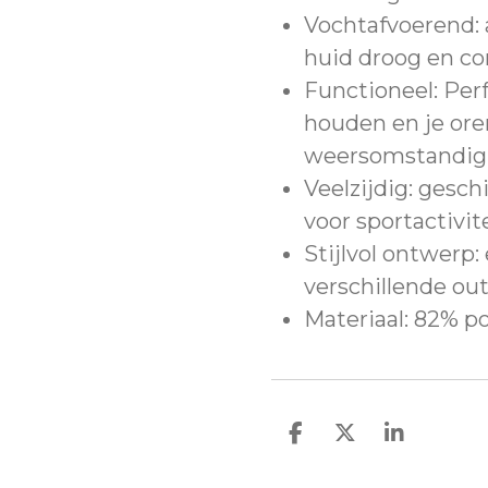
Vochtafvoerend: 
huid droog en co
Functioneel: Perf
houden en je or
weersomstandig
Veelzijdig: gesch
voor sportactivit
Stijlvol ontwerp:
verschillende outf
Materiaal: 82% po
D
D
S
e
e
h
l
e
a