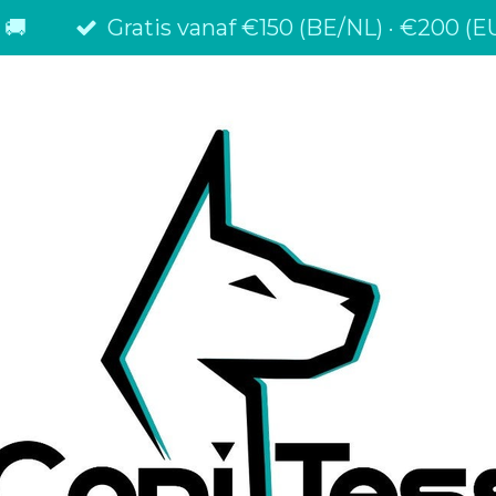
 🚚
Gratis vanaf €150 (BE/NL) · €200 (EU