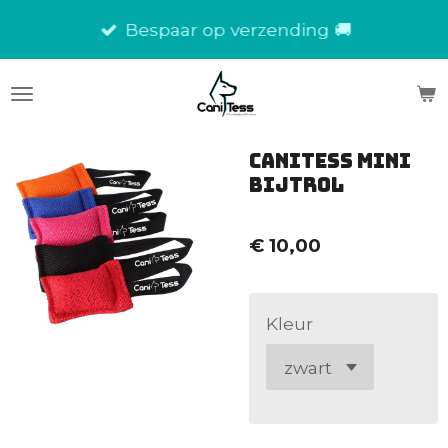
Ga
Bespaar op verzending 🚚
direct
naar
de
hoofdinhoud
CaniTess Mini
bijtrol
€ 10,00
Kleur