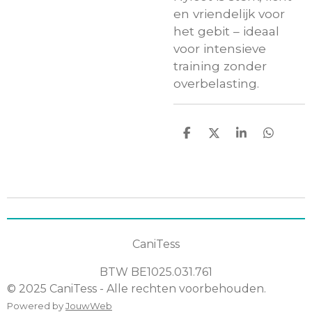
en vriendelijk voor
het gebit – ideaal
voor intensieve
training zonder
overbelasting.
D
D
S
D
e
e
h
e
l
e
a
l
e
l
r
e
n
e
n
CaniTess
BTW
BE1025.031.761
© 2025 CaniTess - Alle rechten voorbehouden.
Powered by
JouwWeb