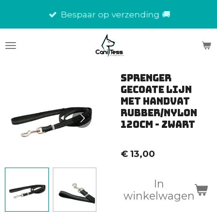
Ga
Bespaar op verzending 🚚
direct
naar
de
hoofdinhoud
Sprenger
Gecoate Lijn
met Handvat
rubber/nylon
120cm - zwart
€ 13,00
In
winkelwagen