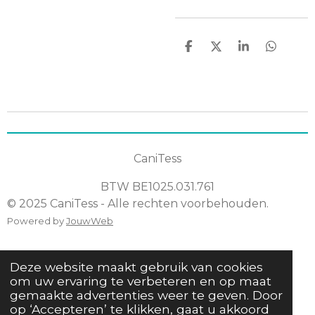
D
D
S
D
e
e
h
e
l
e
a
l
e
l
r
e
n
e
n
CaniTess
BTW
BE1025.031.761
© 2025 CaniTess - Alle rechten voorbehouden.
Powered by
JouwWeb
Deze website maakt gebruik van cookies
om uw ervaring te verbeteren en op maat
gemaakte advertenties weer te geven. Door
op ‘Accepteren’ te klikken, gaat u akkoord