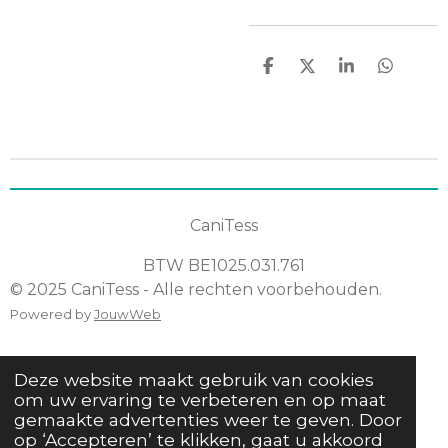
D
D
S
D
e
e
h
e
l
e
a
l
e
l
r
e
n
e
n
CaniTess
BTW
BE1025.031.761
© 2025 CaniTess - Alle rechten voorbehouden.
Powered by
JouwWeb
Deze website maakt gebruik van cookies
om uw ervaring te verbeteren en op maat
gemaakte advertenties weer te geven. Door
op ‘Accepteren’ te klikken, gaat u akkoord