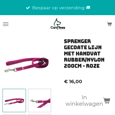
Ga
Bespaar op verzending 🚚
direct
naar
de
hoofdinhoud
Sprenger
Gecoate Lijn
met Handvat
rubber/nylon
200cm - Roze
€ 16,00
In
winkelwagen