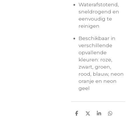
Waterafstotend,
sneldrogend en
eenvoudig te
reinigen
Beschikbaar in
verschillende
opvallende
kleuren: roze,
zwart, groen,
rood, blauw, neon
oranje en neon
geel
D
D
S
D
e
e
h
e
l
e
a
l