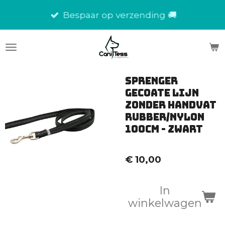
Ga
Bespaar op verzending 🚚
direct
naar
de
hoofdinhoud
Sprenger
Gecoate Lijn
zonder Handvat
rubber/nylon
100cm - zwart
€ 10,00
In
winkelwagen