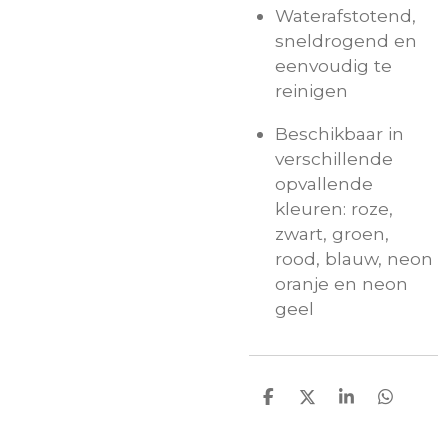
Waterafstotend,
sneldrogend en
eenvoudig te
reinigen
Beschikbaar in
verschillende
opvallende
kleuren: roze,
zwart, groen,
rood, blauw, neon
oranje en neon
geel
D
D
S
D
e
e
h
e
l
e
a
l