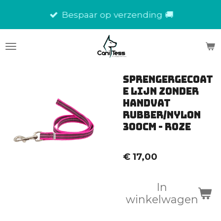
Ga
Bespaar op verzending 🚚
direct
naar
de
hoofdinhoud
SprengerGecoat
e Lijn zonder
Handvat
rubber/nylon
300cm - roze
€ 17,00
In
winkelwagen