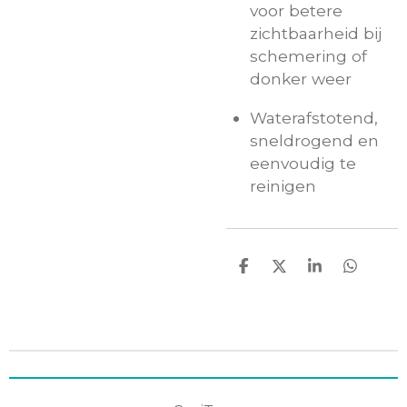
voor betere
zichtbaarheid bij
schemering of
donker weer
Waterafstotend,
sneldrogend en
eenvoudig te
reinigen
D
D
S
D
e
e
h
e
l
e
a
l
e
l
r
e
n
e
n