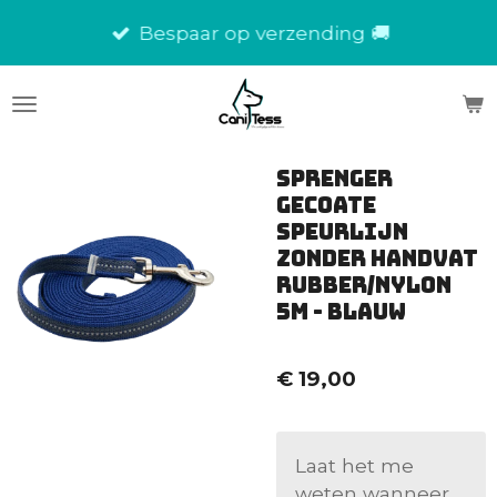
Ga
Bespaar op verzending 🚚
direct
naar
de
hoofdinhoud
Sprenger
Gecoate
speurlijn
zonder Handvat
rubber/nylon
5m - blauw
€ 19,00
Laat het me
weten wanneer