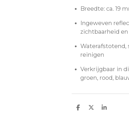
Breedte: ca. 19 m
Ingeweven reflec
zichtbaarheid en 
Waterafstotend,
reinigen
Verkrijgbaar in d
groen, rood, blau
D
D
S
e
e
h
l
e
a
e
l
r