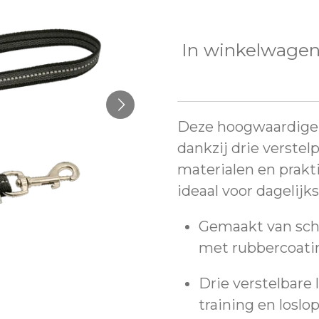
In winkelwage
Deze hoogwaardige li
dankzij drie verstel
materialen en prak
ideaal voor dagelijks
Gemaakt van sche
met rubbercoatin
Drie verstelbare 
training en loslo