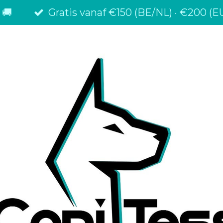
 🚚
Gratis vanaf €150 (BE/NL) · €200 (EU