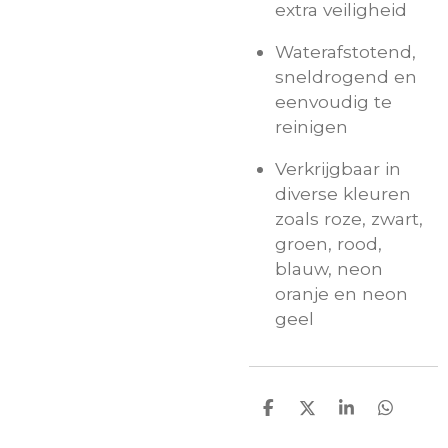
extra veiligheid
Waterafstotend,
sneldrogend en
eenvoudig te
reinigen
Verkrijgbaar in
diverse kleuren
zoals roze, zwart,
groen, rood,
blauw, neon
oranje en neon
geel
D
D
S
D
e
e
h
e