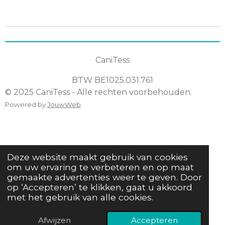
l
e
a
l
e
l
r
e
n
e
n
CaniTess
BTW
BE1025.031.761
© 2025 CaniTess - Alle rechten voorbehouden.
Powered by
JouwWeb
Deze website maakt gebruik van cookies
om uw ervaring te verbeteren en op maat
gemaakte advertenties weer te geven. Door
op ‘Accepteren’ te klikken, gaat u akkoord
met het gebruik van alle cookies.
Afwijzen
Accepteren