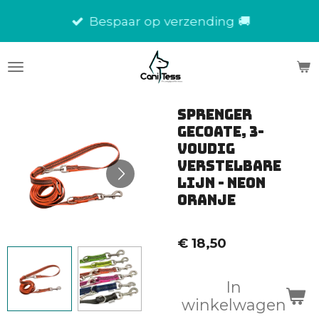
Ga
Bespaar op verzending 🚚
direct
naar
de
hoofdinhoud
Sprenger
Gecoate, 3-
voudig
verstelbare
lijn - neon
oranje
€ 18,50
In
winkelwagen