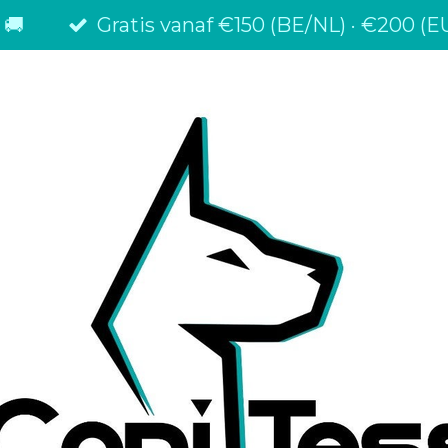
 🚚
Gratis vanaf €150 (BE/NL) · €200 (EU