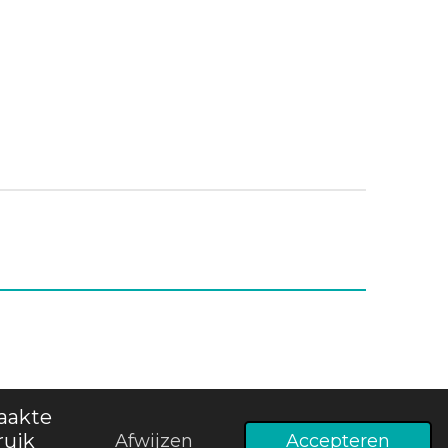
aakte
Powered by
JouwWeb
ruik
Afwijzen
Accepteren