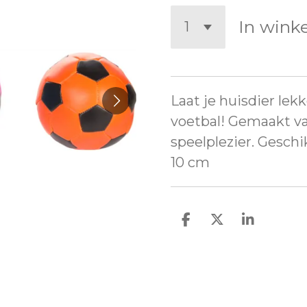
In wink
Laat je huisdier le
voetbal! Gemaakt va
speelplezier. Geschi
10 cm
D
D
S
e
e
h
l
e
a
e
l
r
n
e