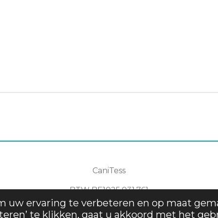
CaniTess
BTW
BE1025.031.761
m uw ervaring te verbeteren en op maat gem
.
teren’ te klikken, gaat u akkoord met het geb