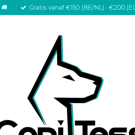
 🚚
Gratis vanaf €150 (BE/NL) · €200 (EU