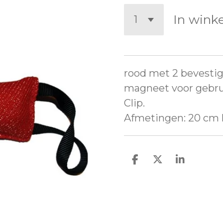
In wink
rood met 2 bevesti
magneet voor gebru
Clip.
Afmetingen: 20 cm 
D
D
S
e
e
h
l
e
a
e
l
r
n
e