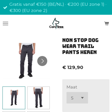
Gratis vanaf €150 (BE/NL) · €200 (EU zone 1) ·
Ga
€300 (EU zone 2)
direct
naar
de
hoofdinhoud
NON STOP dog
wear Trail
pants heren
€ 129,90
Maat