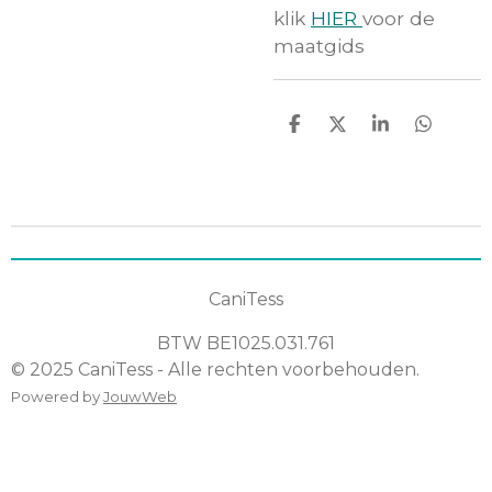
klik
HIER
voor de
maatgids
D
D
S
D
e
e
h
e
l
e
a
l
e
l
r
e
n
e
n
CaniTess
BTW
BE1025.031.761
© 2025 CaniTess - Alle rechten voorbehouden.
Powered by
JouwWeb