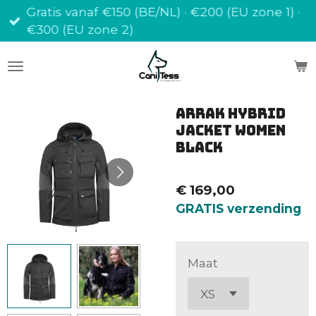
Gratis vanaf €150 (BE/NL) · €200 (EU zone 1) ·
Ga
€300 (EU zone 2)
direct
naar
de
hoofdinhoud
Arrak Hybrid
Jacket women
black
€ 169,00
GRATIS verzending
Maat