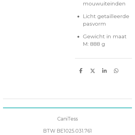
mouwuiteinden
Licht getailleerde
pasvorm
Gewicht in maat
M: 888 g
D
D
S
D
e
e
h
e
l
e
a
l
e
l
r
e
n
e
n
CaniTess
BTW
BE1025.031.761