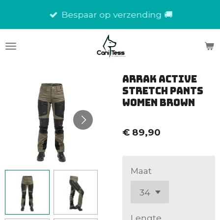
Ga
Bespaar op verzending 🚚
direct
naar
de
hoofdinhoud
Arrak Active
Stretch pants
women brown
€ 89,90
Maat
Lengte