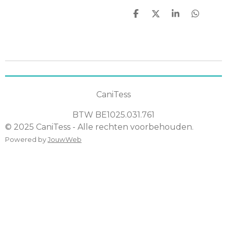
D
D
S
D
e
e
h
e
l
e
a
l
e
l
r
e
n
e
n
CaniTess
BTW
BE1025.031.761
© 2025 CaniTess - Alle rechten voorbehouden.
Powered by
JouwWeb