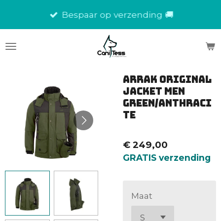
Ga
Bespaar op verzending 🚚
direct
naar
de
hoofdinhoud
Arrak Original
Jacket men
Green/Anthraci
te
€ 249,00
GRATIS verzending
Maat