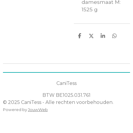
damesmaat M:
1525 g
D
D
S
D
e
e
h
e
l
e
a
l
e
l
r
e
n
e
n
CaniTess
BTW
BE1025.031.761
© 2025 CaniTess - Alle rechten voorbehouden.
Powered by
JouwWeb