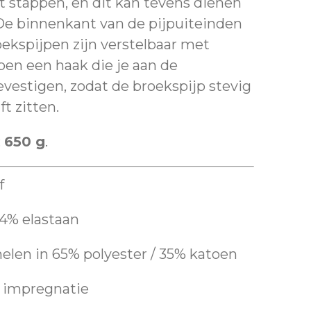
t stappen, en dit kan tevens dienen
. De binnenkant van de pijpuiteinden
oekspijpen zijn verstelbaar met
en een haak die je aan de
vestigen, zodat de broekspijp stevig
t zitten.
:
650 g
.
f
4% elastaan
elen in 65% polyester / 35% katoen
 impregnatie