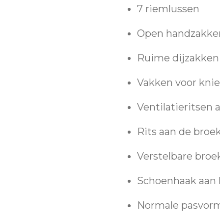
7 riemlussen
Open handzakke
Ruime dijzakke
Vakken voor kni
Ventilatieritsen 
Rits aan de broe
Verstelbare broe
Schoenhaak aan h
Normale pasvor