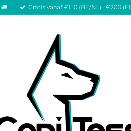
 🚚
Gratis vanaf €150 (BE/NL) · €200 (EU