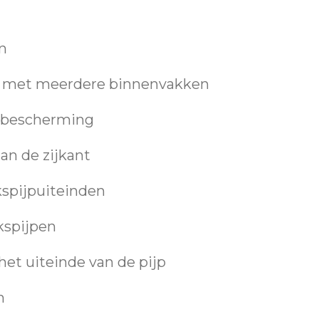
n
n met meerdere binnenvakken
ebescherming
aan de zijkant
kspijpuiteinden
kspijpen
et uiteinde van de pijp
m