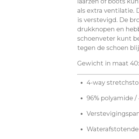
laarzen of boots kun
als extra ventilatie
is verstevigd. De br
drukknopen en hebb
schoenveter kunt be
tegen de schoen blijf
Gewicht in maat 40
4-way stretchsto
96% polyamide / 
Verstevigingspan
Waterafstotende