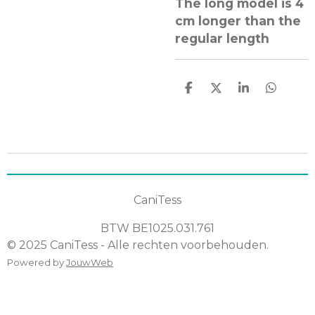
The long model is 4
cm longer than the
regular length
D
D
S
D
e
e
h
e
l
e
a
l
e
l
r
e
n
e
n
CaniTess
BTW
BE1025.031.761
© 2025 CaniTess - Alle rechten voorbehouden.
Powered by
JouwWeb