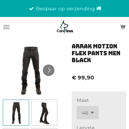
Ga
Bespaar op verzending 🚚
direct
naar
de
hoofdinhoud
Arrak Motion
Flex Pants men
black
€ 99,90
Maat
Lengte