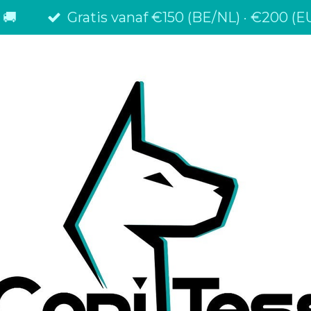
 🚚
Gratis vanaf €150 (BE/NL) · €200 (EU