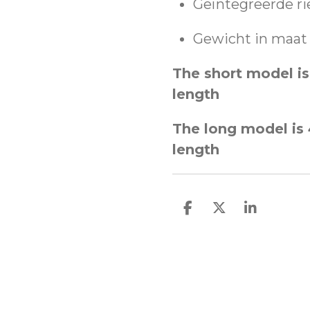
Geïntegreerde rie
Gewicht in maat 
The short model is
length
The long model is 
length
D
D
S
e
e
h
l
e
a
e
l
r
n
e