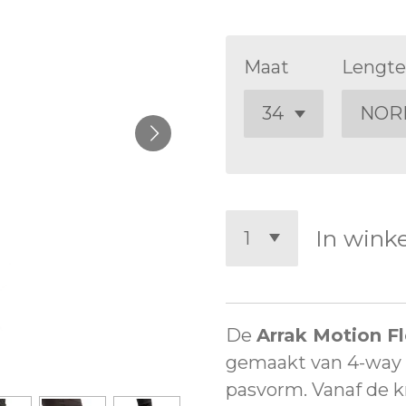
Maat
Lengte
In wink
De
Arrak Motion F
gemaakt van 4-way s
pasvorm. Vanaf de k