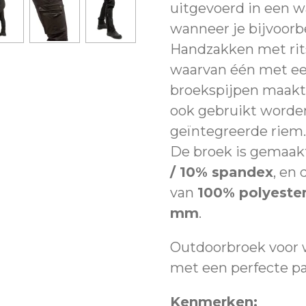
uitgevoerd in een w
wanneer je bijvoorbe
Handzakken met rits.
waarvan één met een 
broekspijpen maakt
ook gebruikt worden 
geïntegreerde riem.
De broek is gemaakt
/ 10% spandex
, en
van
100% polyeste
mm
.
Outdoorbroek voor w
met een perfecte p
Kenmerken: