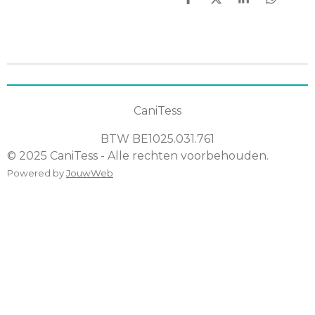
D
D
S
D
e
e
h
e
l
e
a
l
e
l
r
e
n
e
n
CaniTess
BTW
BE1025.031.761
© 2025 CaniTess - Alle rechten voorbehouden.
Powered by
JouwWeb