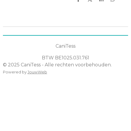
D
D
S
D
e
e
h
e
l
e
a
l
e
l
r
e
n
e
n
CaniTess
BTW
BE1025.031.761
© 2025 CaniTess - Alle rechten voorbehouden.
Powered by
JouwWeb