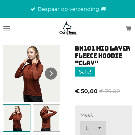
Ga
Bespaar op verzending 🚚
direct
naar
de
hoofdinhoud
BN101 Mid Layer
Fleece Hoodie
"Clay"
Sale!
€ 50,00
€ 79,00
Maat