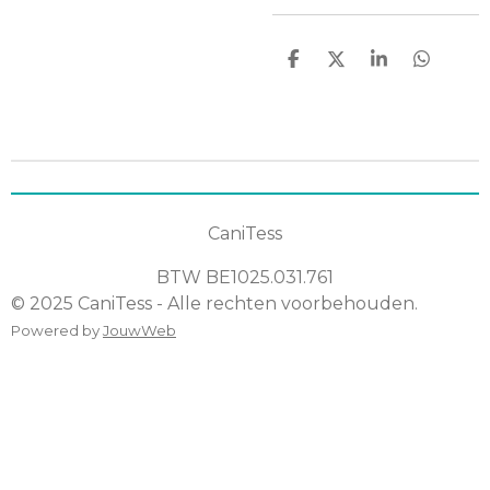
D
D
S
D
e
e
h
e
l
e
a
l
e
l
r
e
n
e
n
CaniTess
BTW
BE1025.031.761
© 2025 CaniTess - Alle rechten voorbehouden.
Powered by
JouwWeb