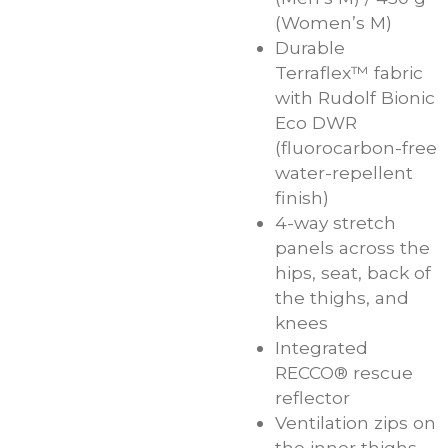
(Women’s M)
Durable
Terraflex™ fabric
with Rudolf Bionic
Eco DWR
(fluorocarbon-free
water-repellent
finish)
4-way stretch
panels across the
hips, seat, back of
the thighs, and
knees
Integrated
RECCO® rescue
reflector
Ventilation zips on
the inner thighs