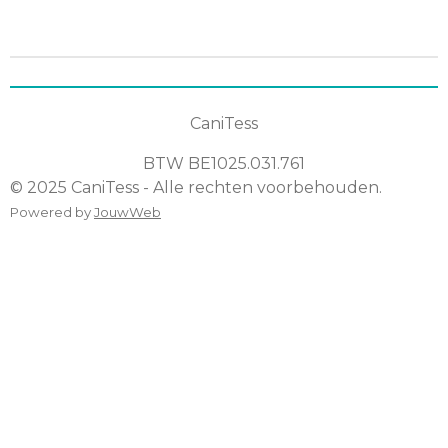
l
e
a
l
e
l
r
e
n
e
n
CaniTess
BTW
BE1025.031.761
© 2025 CaniTess - Alle rechten voorbehouden.
Powered by
JouwWeb