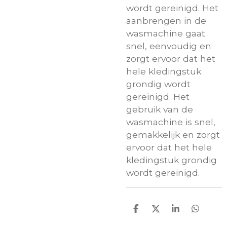
wordt gereinigd. Het
aanbrengen in de
wasmachine gaat
snel, eenvoudig en
zorgt ervoor dat het
hele kledingstuk
grondig wordt
gereinigd. Het
gebruik van de
wasmachine is snel,
gemakkelijk en zorgt
ervoor dat het hele
kledingstuk grondig
wordt gereinigd.
D
D
S
D
e
e
h
e