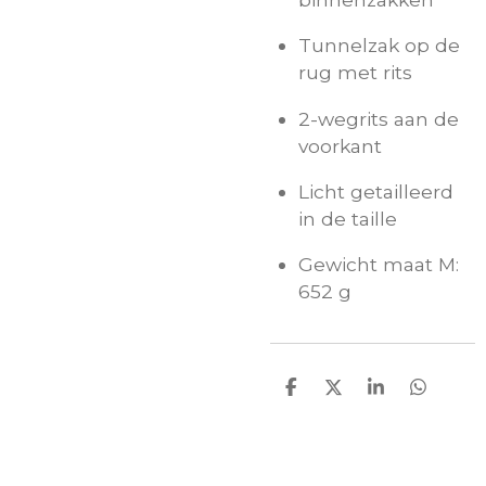
Tunnelzak op de
rug met rits
2-wegrits aan de
voorkant
Licht getailleerd
in de taille
Gewicht maat M:
652 g
D
D
S
D
e
e
h
e
l
e
a
l
e
l
r
e
n
e
n