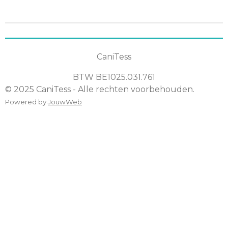
e
l
r
e
n
e
n
CaniTess
BTW
BE1025.031.761
© 2025 CaniTess - Alle rechten voorbehouden.
Powered by
JouwWeb