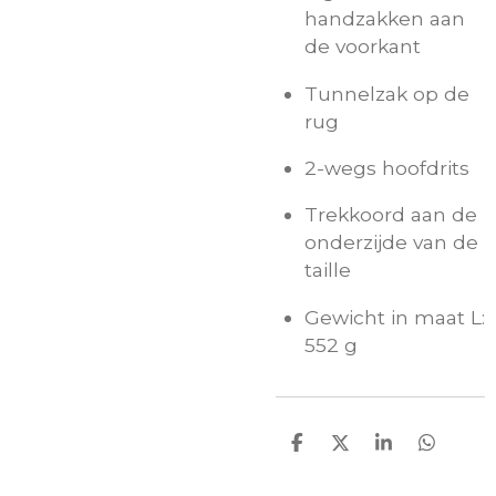
handzakken aan
de voorkant
Tunnelzak op de
rug
2-wegs hoofdrits
Trekkoord aan de
onderzijde van de
taille
Gewicht in maat L:
552 g
D
D
S
D
e
e
h
e
l
e
a
l