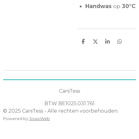
Handwas
op
30°C
D
D
S
D
e
e
h
e
l
e
a
l
e
l
r
e
n
e
n
CaniTess
BTW
BE1025.031.761
© 2025 CaniTess - Alle rechten voorbehouden.
Powered by
JouwWeb