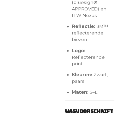
(bluesign®
APPROVED) en
ITW Nexus
Reflectie:
3M™
reflecterende
biezen
Logo:
Reflecterende
print
Kleuren:
Zwart,
paars
Maten:
S–L
Wasvoorschrift