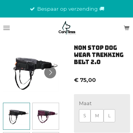
Ga
Bespaar op verzending 🚚
direct
naar
de
hoofdinhoud
NON STOP Dog
wear Trekking
Belt 2.0
€ 75,00
Maat
S
M
L