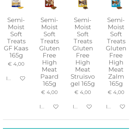
Semi-
Semi-
Semi-
Semi-
Moist
Moist
Moist
Moist
Soft
Soft
Soft
Soft
Treats
Treats
Treats
Treats
GF Kaas
Gluten
Gluten
Gluten
165g
Free
Free
Free
High
High
High
€ 4,00
Meat
Meat
Meat
Paard
Struisvo
Zalm
In winkelwagen
165g
gel 165g
165g
€ 4,00
€ 4,00
€ 4,00
In winkelwagen
In winkelwagen
In winke