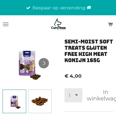
Ga
Bespaar op verzending 🚚
direct
naar
de
hoofdinhoud
Semi-Moist Soft
Treats Gluten
Free High Meat
Konijn 165g
€ 4,00
In
winkelwa