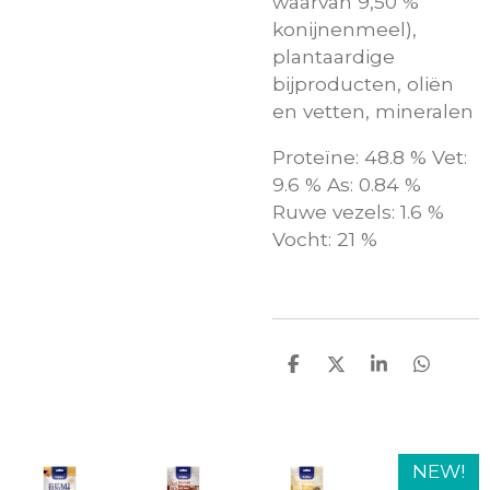
waarvan 9,50 %
konijnenmeel),
plantaardige
bijproducten, oliën
en vetten, mineralen
Proteïne: 48.8 % Vet:
9.6 % As: 0.84 %
Ruwe vezels: 1.6 %
Vocht: 21 %
D
D
S
D
e
e
h
e
l
e
a
l
e
l
r
e
n
e
n
NEW!