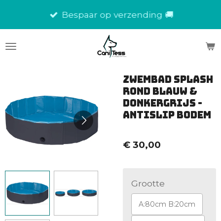
Ga
Bespaar op verzending 🚚
direct
naar
de
hoofdinhoud
Zwembad Splash
Rond Blauw &
Donkergrijs -
antislip bodem
€ 30,00
Grootte
A:80cm B:20cm