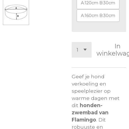
A:120cm B:30cm
A:160cm B:30cm
In
winkelwa
Geef je hond
verkoeling en
speelplezier op
warme dagen met
dit
honden-
zwembad van
Flamingo
. Dit
robuuste en