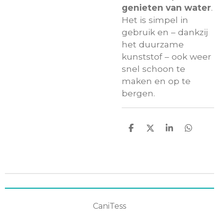
genieten van water
.
Het is simpel in
gebruik en – dankzij
het duurzame
kunststof – ook weer
snel schoon te
maken en op te
bergen.
D
D
S
D
e
e
h
e
l
e
a
l
e
l
r
e
n
e
n
CaniTess