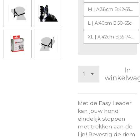
M | A:38cm B:42-55cm x 15mm x 2mm
L | A:40cm B:50-65cm x 20mm x 2mm
XL | A:42cm B:55-74cm x 15mm
In
winkelwa
Met de Easy Leader
kan jouw hond
eindelijk stoppen
met trekken aan de
lijn! Bevestig de riem