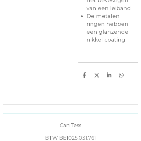
het bevestigen
van een leiband
De metalen
ringen hebben
een glanzende
nikkel coating
D
D
S
D
e
e
h
e
l
e
a
l
e
l
r
e
n
e
n
CaniTess
BTW
BE1025.031.761