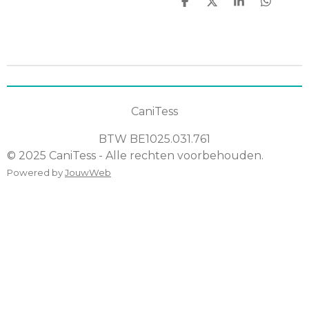
D
D
S
D
e
e
h
e
l
e
a
l
e
l
r
e
n
e
n
CaniTess
BTW
BE1025.031.761
© 2025 CaniTess - Alle rechten voorbehouden.
Powered by
JouwWeb