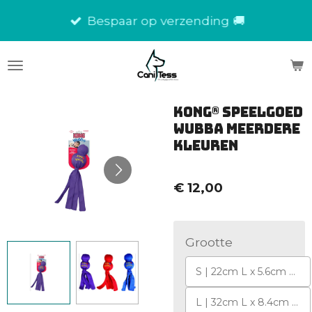
Ga
Bespaar op verzending 🚚
direct
naar
de
hoofdinhoud
Kong® Speelgoed
Wubba Meerdere
kleuren
€ 12,00
Grootte
S | 22cm L x 5.6cm B x 4.8cm H
L | 32cm L x 8.4cm B x 7.5cm H