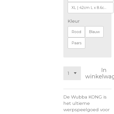
XL | 42cm L x 8.6cm B x 8.8cm H
Kleur
Rood
Blauw
Paars
In
winkelwa
De Wubba KONG is
het ultieme
werpspeelgoed voor