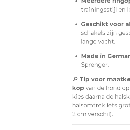
Meerdere ringop
trainingsstijl en 
Geschikt voor a
schakels zijn ge
lange vacht.
Made in German
Sprenger.
🔎
Tip voor maatke
kop
van de hond op 
kies daarna de hals
halsomtrek iets gro
2 cm verschil).