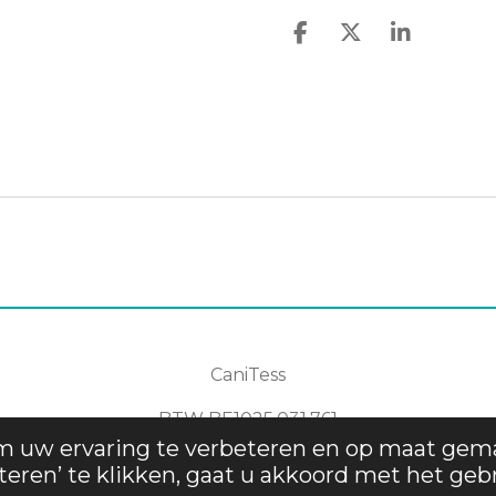
D
D
S
e
e
h
l
e
a
e
l
r
n
e
CaniTess
BTW
BE1025.031.761
m uw ervaring te verbeteren en op maat gem
.
teren’ te klikken, gaat u akkoord met het geb