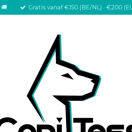
 🚚
Gratis vanaf €150 (BE/NL) · €200 (EU