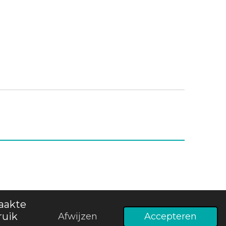
aakte
Powered by
JouwWeb
ruik
Afwijzen
Accepteren