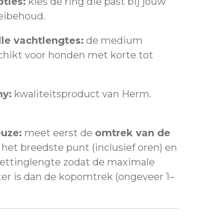
ties:
kies de ring die past bij jouw
leibehoud.
lle vachtlengtes:
de medium
schikt voor honden met korte tot
y:
kwaliteitsproduct van Herm.
uze:
meet eerst de
omtrek van de
het breedste punt (inclusief oren) en
kettinglengte zodat de maximale
ter is dan de kopomtrek (ongeveer 1–