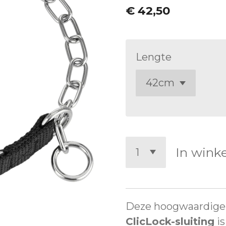
€ 42,50
Lengte
In wink
Deze hoogwaardig
ClicLock-sluiting
is