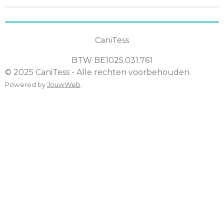
n
e
n
CaniTess
BTW
BE1025.031.761
© 2025 CaniTess - Alle rechten voorbehouden.
Powered by
JouwWeb