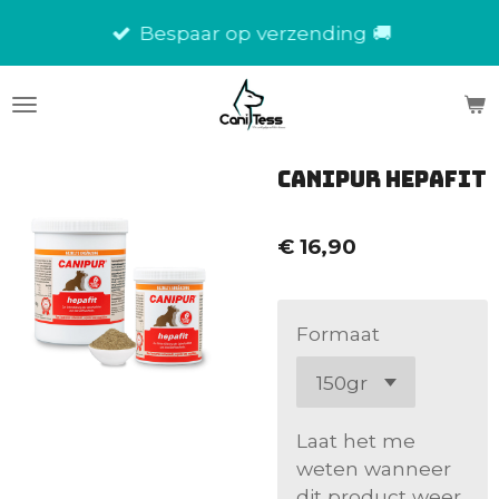
Ga
Bespaar op verzending 🚚
direct
naar
de
hoofdinhoud
Canipur Hepafit
€ 16,90
Formaat
Laat het me
weten wanneer
dit product weer