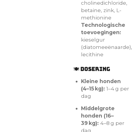
cholinedichloride,
betaine, zink, L-
methionine
Technologische
toevoegingen:
kieselgur
(diatomeeënaarde)
lecithine
🍽️ Dosering
Kleine honden
(4–15 kg):
1–4 g per
dag
Middelgrote
honden (16–
39 kg):
4–8 g per
dag