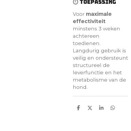
⏱️ Toepassing
Voor
maximale
effectiviteit
minstens 3 weken
achtereen
toedienen.
Langdurig gebruik is
veilig en ondersteunt
structureel de
leverfunctie en het
metabolisme van de
hond.
D
D
S
D
e
e
h
e
l
e
a
l
e
l
r
e