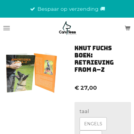
Ga
Bespaar op verzending 🚚
direct
naar
de
hoofdinhoud
Knut Fuchs
Boek:
Retrieving
from A–Z
€ 27,00
taal
ENGELS