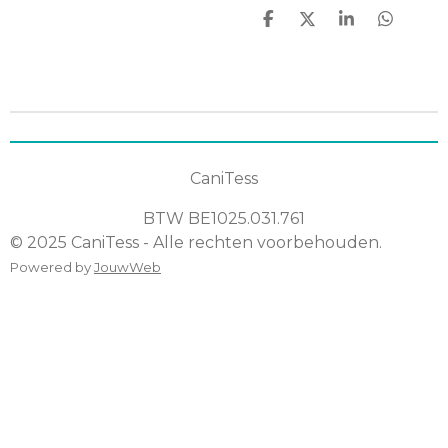
D
D
S
D
e
e
h
e
l
e
a
l
e
l
r
e
n
e
n
CaniTess
BTW
BE1025.031.761
© 2025 CaniTess - Alle rechten voorbehouden.
Powered by
JouwWeb