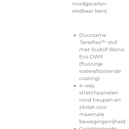
noodgevallen
vindbaar bent.
Duurzame
Terraflex™ stof
met Rudolf Bionic
Eco DWR
(fluorvrije
waterafstotende
coating)
4-way
stretchpanelen
rond heupen en
zitvlak voor
maximale
bewegingsvrijheid
Geïntegreerde