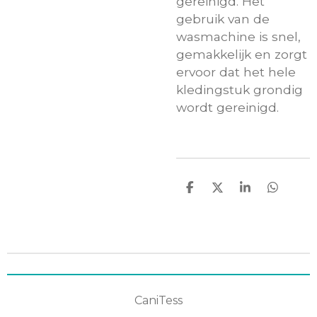
gereinigd. Het
gebruik van de
wasmachine is snel,
gemakkelijk en zorgt
ervoor dat het hele
kledingstuk grondig
wordt gereinigd.
D
D
S
D
e
e
h
e
l
e
a
l
e
l
r
e
n
e
n
CaniTess