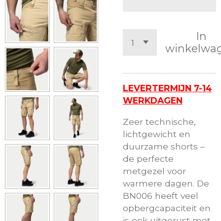
In
winkelwa
LEVERTERMIJN 7-14
WERKDAGEN
Zeer technische,
lichtgewicht en
duurzame shorts –
de perfecte
metgezel voor
warmere dagen. De
BN006 heeft veel
opbergcapaciteit en
is ook uitgerust met