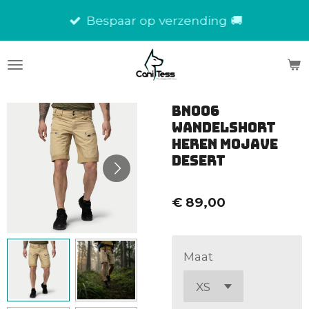
Ga
Bespaar op verzending 🚚
direct
naar
de
hoofdinhoud
BN006
Wandelshort
Heren Mojave
Desert
€ 89,00
Maat