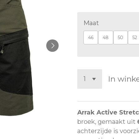
Maat
46
48
50
52
In wink
Arrak Active Stret
broek, gemaakt uit
achterzijde is voorz