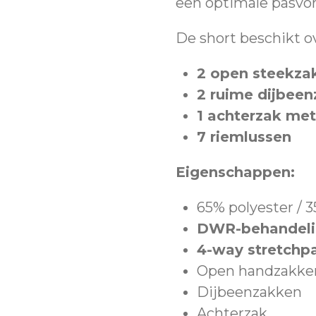
een optimale pasvor
De short beschikt o
2 open steekza
2 ruime dijbeen
1 achterzak met 
7 riemlussen
Eigenschappen:
65% polyester / 
DWR-behandelin
4-way stretchp
Open handzakke
Dijbeenzakken
Achterzak