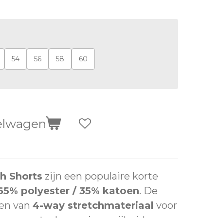
54
56
58
60
elwagen
ch Shorts
zijn een populaire korte
65% polyester / 35% katoen
. De
ien van
4-way stretchmateriaal
voor