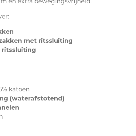
m en extra bewegingsvrijheid.
ver:
kken
zakken met ritssluiting
ritssluiting
35% katoen
g (waterafstotend)
anelen
n