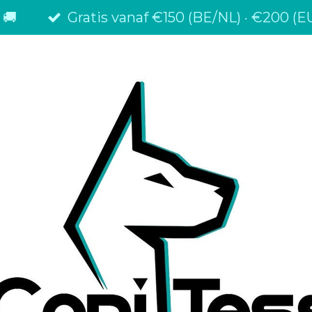
 🚚
Gratis vanaf €150 (BE/NL) · €200 (EU