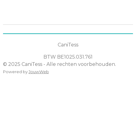
e
e
h
e
l
e
a
l
e
l
r
e
n
e
n
CaniTess
BTW
BE1025.031.761
© 2025 CaniTess - Alle rechten voorbehouden.
Powered by
JouwWeb