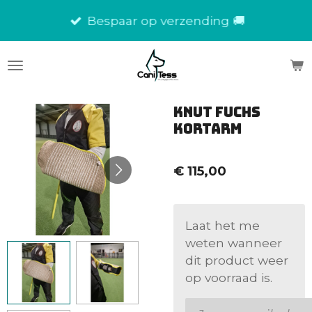
Ga
Bespaar op verzending 🚚
direct
naar
de
hoofdinhoud
Knut Fuchs
Kortarm
€ 115,00
Laat het me
weten wanneer
dit product weer
op voorraad is.