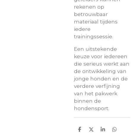
rekenen op
betrouwbaar
materiaal tijdens
iedere
trainingssessie.
Een uitstekende
keuze voor iedereen
die serieus werkt aan
de ontwikkeling van
jonge honden en de
verdere verfijning
van het pakwerk
binnen de
hondensport.
D
D
S
D